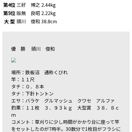
第4位
三好 博之
2.44kg
第5位
阪無 良昭
2.22kg
大 型
頭川 俊和
38.8cm
優 勝 頭川 俊和
場所：鉄板沼 通称くびれ
竿：１１尺
タチ：０．８本
タナ：下針トントン
エサ：バラケ グルマッシュ クワセ アルファ
釣果：１１枚 ３．９３ｋｇ 大型賞 ３８．８ｃ
ｍ
コメント：草刈りに少し時間がかかり台に座って竿
をセットしたのが7時半。30数分で1枚目がフラシに