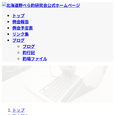
コ
ナ
ン
ビ
トップ
テ
ゲ
例会報告
ン
ー
例会予定表
ツ
シ
リンク集
へ
ョ
ブログ
ス
ン
ブログ
キ
に
釣行記
ッ
移
釣場ファイル
プ
動
例会報告
トップ