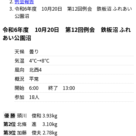
例会報告
令和6年度 10月20日 第12回例会 鉄板沼 ふれあい
公園沼
令和6年度 10月20日 第12回例会 鉄板沼 ふれ
あい公園沼
天候 曇り
気温 4℃→8℃
風向 北西4
概況 平常
開始 6:00 終了 13:00
参加 18人
優 勝
頭川 俊和
3.93kg
第2位
北條 進
3.10kg
第3位
加藤 俊夫
2.78kg