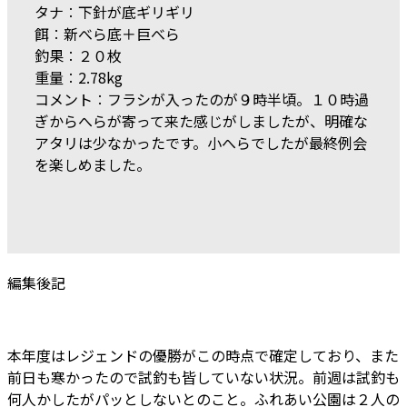
タナ︰下針が底ギリギリ
餌︰新べら底＋巨べら
釣果︰２０枚
重量︰2.78kg
コメント︰フラシが入ったのが９時半頃。１０時過
ぎからへらが寄って来た感じがしましたが、明確な
アタリは少なかったです。小へらでしたが最終例会
を楽しめました。
編集後記
本年度はレジェンドの優勝がこの時点で確定しており、また
前日も寒かったので試釣も皆していない状況。前週は試釣も
何人かしたがパッとしないとのこと。ふれあい公園は２人の