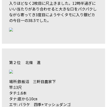
入りほどなく2枚目に尺上きました。12時半過ぎに
いい当たりがあり合わせると大きな口をパクパクし
ながら寄ってき3度目にようやくタモに入り銀ピカ
の今日一の38.5でした。
第２位 北條 進
場所:鉄板沼 三軒目農家下
竿:13尺
タチ:1.6本
タナ:底から10㎝
エサ: バラケ 四季+マッシュダンゴ