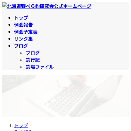
コ
ナ
ン
ビ
トップ
テ
ゲ
例会報告
ン
ー
例会予定表
ツ
シ
リンク集
へ
ョ
ブログ
ス
ン
ブログ
キ
に
釣行記
ッ
移
釣場ファイル
プ
動
例会報告
トップ