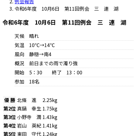
例会報告
令和6年度 10月6日 第11回例会 三 連 湖
令和6年度 10月6日 第11回例会 三 連 湖
天候 晴れ
気温 10℃→14℃
風向 静穏→南4
概況 前日までの雨で濁り強
開始 5：30 終了 13：00
参加 18名
優 勝
北條 進
2.25kg
第2位
真鍋 幸生
1.75kg
第3位
小野寺 潤
1.43kg
第4位
岩山 英紀
1.41kg
第5位
東田 守代
1.24kg