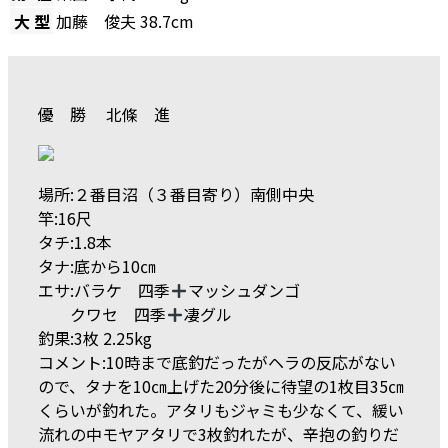
大 型
加藤 俊夫
38.7cm
優 勝 北條 進
場所:２番目沼（３番目寄り）南側中央
竿:16尺
タチ:1.8本
タナ:底から10㎝
エサ:バラケ 四季
マッシュダンゴ
クワセ 四季
凄グル
釣果:3枚 2.25kg
コメント:10時まで底釣だったがヘラの反応がない
ので、タナを10㎝上げた20分後に待望の1枚目35㎝
くらいが釣れた。アタリもジャミも少なくて、緩い
流れの中モヤアタリで3枚釣れたが、辛抱の釣りだ