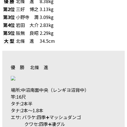
優 勝
北條 進
8.38kg
第2位
三好 博之
3.13kg
第3位
小野寺 潤
3.09kg
第4位
岩田 大介
2.83kg
第5位
阪無 良昭
2.29kg
大 型
北條 進
34.5cm
優 勝 北條 進
場所:中沼南面中央（レンギヨ沼背中）
竿:16尺
タチ:2本半
タナ:2本〜1.8本
エサ: バラケ:四季➕マッシュダンゴ
クワセ:四季➕凄グル