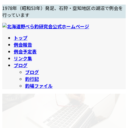
コ
ナ
1978年（昭和53年）発足、石狩・空知地区の湖沼で例会を
ン
ビ
行っています
テ
ゲ
ン
ー
ツ
シ
トップ
へ
ョ
例会報告
ス
ン
例会予定表
キ
に
リンク集
ッ
移
ブログ
プ
動
ブログ
釣行記
釣場ファイル
例会報告