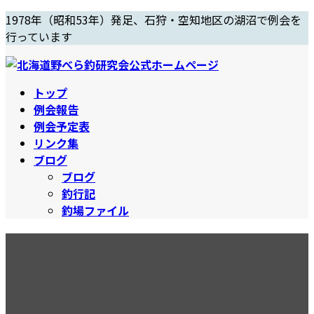
コ
ナ
1978年（昭和53年）発足、石狩・空知地区の湖沼で例会を
ン
ビ
行っています
テ
ゲ
ン
ー
ツ
シ
トップ
へ
ョ
例会報告
ス
ン
例会予定表
キ
に
リンク集
ッ
移
ブログ
プ
動
ブログ
釣行記
釣場ファイル
H25「ふらっと幌向川」
最
2013年7月9日
2013年7月9日
終