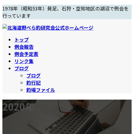
コ
ナ
1978年（昭和53年）発足、石狩・空知地区の湖沼で例会を
ン
ビ
行っています
テ
ゲ
ン
ー
ツ
シ
トップ
へ
ョ
例会報告
ス
ン
例会予定表
キ
に
リンク集
ッ
移
ブログ
プ
動
ブログ
釣行記
釣場ファイル
2020年