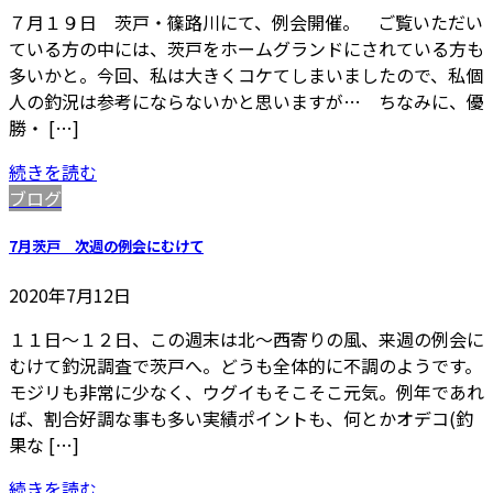
７月１９日 茨戸・篠路川にて、例会開催。 ご覧いただい
ている方の中には、茨戸をホームグランドにされている方も
多いかと。今回、私は大きくコケてしまいましたので、私個
人の釣況は参考にならないかと思いますが… ちなみに、優
勝・ […]
続きを読む
ブログ
7月茨戸 次週の例会にむけて
2020年7月12日
１１日～１２日、この週末は北～西寄りの風、来週の例会に
むけて釣況調査で茨戸へ。どうも全体的に不調のようです。
モジリも非常に少なく、ウグイもそこそこ元気。例年であれ
ば、割合好調な事も多い実績ポイントも、何とかオデコ(釣
果な […]
続きを読む