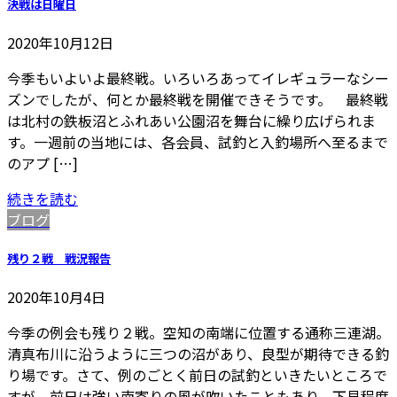
決戦は日曜日
2020年10月12日
今季もいよいよ最終戦。いろいろあってイレギュラーなシー
ズンでしたが、何とか最終戦を開催できそうです。 最終戦
は北村の鉄板沼とふれあい公園沼を舞台に繰り広げられま
す。一週前の当地には、各会員、試釣と入釣場所へ至るまで
のアプ […]
続きを読む
ブログ
残り２戦 戦況報告
2020年10月4日
今季の例会も残り２戦。空知の南端に位置する通称三連湖。
清真布川に沿うように三つの沼があり、良型が期待できる釣
り場です。さて、例のごとく前日の試釣といきたいところで
すが、前日は強い南寄りの風が吹いたこともあり、下見程度