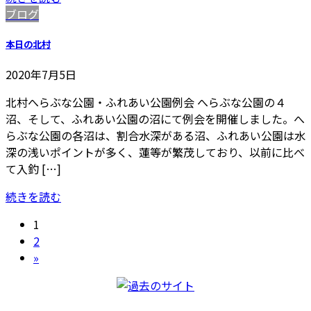
ブログ
本日の北村
2020年7月5日
北村へらぶな公園・ふれあい公園例会 へらぶな公園の４
沼、そして、ふれあい公園の沼にて例会を開催しました。へ
らぶな公園の各沼は、割合水深がある沼、ふれあい公園は水
深の浅いポイントが多く、蓮等が繁茂しており、以前に比べ
て入釣 […]
続きを読む
投
固
1
定
固
2
稿
ペ
定
»
の
ー
ペ
ジ
ー
ペ
ジ