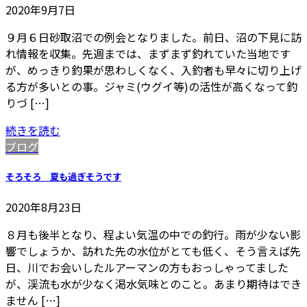
2020年9月7日
９月６日砂取沼での例会となりました。前日、沼の下見に訪
れ情報を収集。先週までは、まずまず釣れていた当地です
が、めっきり釣果が思わしくなく、入釣者も早々に切り上げ
る方が多いとの事。ジャミ(ウグイ等)の活性が高くなって釣
りづ […]
続きを読む
ブログ
そろそろ 夏も過ぎそうです
2020年8月23日
８月も後半となり、程よい気温の中での釣行。雨が少ない影
響でしょうか、訪れた先の水位がとても低く、そう言えば先
日、川でお会いしたルアーマンの方もおっしゃってました
が、渓流も水が少なく渇水気味とのこと。あまり期待はでき
ません […]