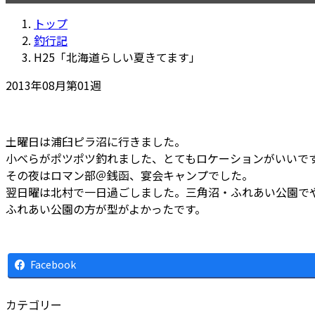
新
トップ
日
釣行記
時
H25「北海道らしい夏きてます」
:
2013年08月第01週
土曜日は浦臼ピラ沼に行きました。
小べらがポツポツ釣れました、とてもロケーションがいいで
その夜はロマン部＠銭函、宴会キャンプでした。
翌日曜は北村で一日過ごしました。三角沼・ふれあい公園で
ふれあい公園の方が型がよかったです。
Facebook
カテゴリー