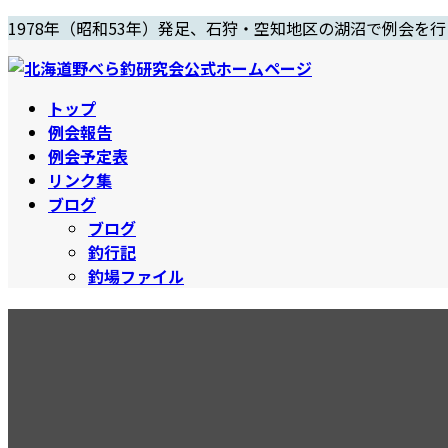
コ
ナ
1978年（昭和53年）発足、石狩・空知地区の湖沼で例会を
ン
ビ
テ
ゲ
ン
ー
トップ
ツ
シ
例会報告
へ
ョ
例会予定表
ス
ン
リンク集
キ
に
ブログ
ッ
移
ブログ
プ
動
釣行記
釣場ファイル
H25「北海道らしい夏きてま
最
2013年8月5日
2013年8月5日
終
更