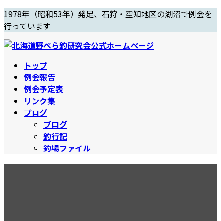
コ
ナ
1978年（昭和53年）発足、石狩・空知地区の湖沼で例会を
ン
ビ
行っています
テ
ゲ
ン
ー
ツ
シ
トップ
へ
ョ
例会報告
ス
ン
例会予定表
キ
に
リンク集
ッ
移
ブログ
プ
動
ブログ
釣行記
釣場ファイル
H25「うわさの尺上祭り」
最
2013年8月18日
2013年8月18日
終