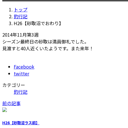
新
トップ
日
釣行記
時
H26【砂取沼でおわり】
:
2014年11月第3週
シーズン最終日の砂取は満員御礼でした。
見渡すと40人近くいたようです。また来年！
Facebook
twitter
カテゴリー
釣行記
前の記事
H26【砂取沼ラス前】