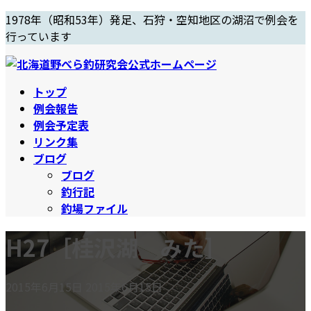
コ
ナ
1978年（昭和53年）発足、石狩・空知地区の湖沼で例会を
ン
ビ
行っています
テ
ゲ
ン
ー
ツ
シ
トップ
へ
ョ
例会報告
ス
ン
例会予定表
キ
に
リンク集
ッ
移
ブログ
プ
動
ブログ
釣行記
釣場ファイル
H27［桂沢湖 みた］
最
2015年6月15日
2015年6月15日
終