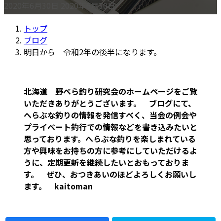
最
2020年6月30日
2020年6月30日
終
トップ
更
ブログ
新
明日から 令和2年の後半になります。
日
時
:
北海道 野べら釣り研究会のホームページをご覧
いただきありがとうございます。 ブログにて、
へらぶな釣りの情報を発信すべく、当会の例会や
プライベート釣行での情報などを書き込みたいと
思っております。へらぶな釣りを楽しまれている
方や興味をお持ちの方に参考にしていただけるよ
うに、定期更新を継続したいとおもっておりま
す。 ぜひ、おつきあいのほどよろしくお願いし
ます。 kaitoman