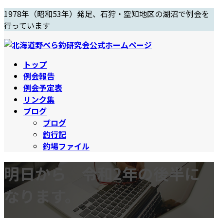
コ
ナ
1978年（昭和53年）発足、石狩・空知地区の湖沼で例会を
ン
ビ
行っています
テ
ゲ
ン
ー
ツ
シ
トップ
へ
ョ
例会報告
ス
ン
例会予定表
キ
に
リンク集
ッ
移
ブログ
プ
動
ブログ
釣行記
釣場ファイル
明日から 令和2年の後半に
なります。