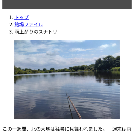
更
新
トップ
日
釣場ファイル
時
雨上がりのスナトリ
:
この一週間、北の大地は猛暑に見舞われました。 週末は雨