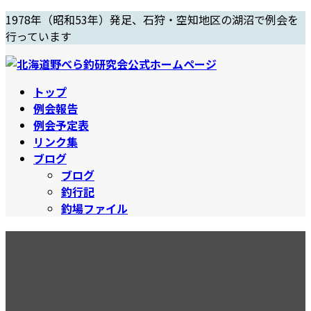
コ
ナ
1978年（昭和53年）発足、石狩・空知地区の湖沼で例会を
ン
ビ
行っています
テ
ゲ
ン
ー
ツ
シ
トップ
へ
ョ
例会報告
ス
ン
例会予定表
キ
に
リンク集
ッ
移
ブログ
プ
動
ブログ
釣行記
釣場ファイル
雨上がりのスナトリ
最
2025年7月27日
2025年7月27日
終