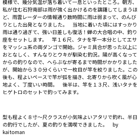
模様で、幾分気温が落ち着いて一息といったところ。朝方、
私が住む石狩南部は雨が強く出かけるのを躊躇してしまうほ
ど、雨雲レーダーの情報通り数時間に雨は弱まって、のんび
りとした出発となりました。 当地に着いた頃にはすっかり
雨は通り過ぎて、強い日差しも復活！蝉の大合唱の中、釣り
座をセットします。 竿１６尺、タナを竿一本分としてエサ
をマッシュ系の両ダンゴで開始。ジャミ具合が思った以上に
おとなしく、すんなりとウキが馴染む釣況。陽が高くなって
からの釣りなので、へらぶなが寄るまで時間がかかりました
が、開始から３０分くらいで一枚目が竿を絞りました。この
後も、程よいペースで竿が弧を描き、北寄りから吹く風が心
地よく、丁度いい時間。 後半は、竿を１３尺、浅いタナを
ヒゲトロのセットで釣ってみます。
型も程よく８寸～尺クラスが小気味よいアタリで釣れ、半日
の釣行でしたが、夏の釣りを満喫できました。 by
kaitoman